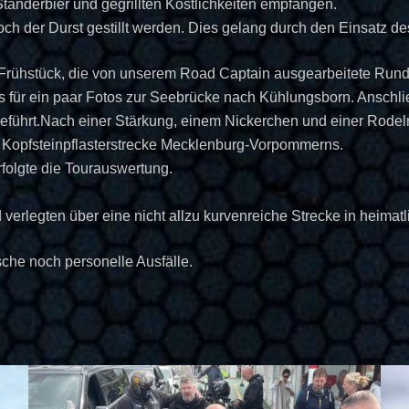
Ständerbier und gegrillten Köstlichkeiten empfangen.
h der Durst gestillt werden. Dies gelang durch den Einsatz de
Frühstück, die von unserem Road Captain ausgearbeitete Rundt
 für ein paar Fotos zur Seebrücke nach Kühlungsborn. Anschl
ührt.Nach einer Stärkung, einem Nickerchen und einer Rodelrun
e Kopfsteinpflasterstrecke Mecklenburg-Vorpommerns.
rfolgte die Tourauswertung.
erlegten über eine nicht allzu kurvenreiche Strecke in heimatl
he noch personelle Ausfälle.