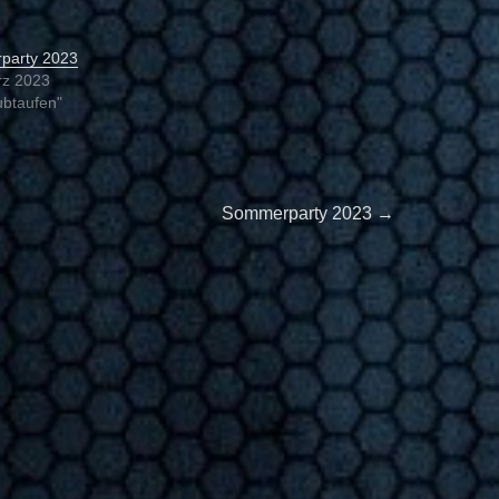
rparty 2023
rz 2023
ubtaufen"
Next
Sommerparty 2023
→
post: