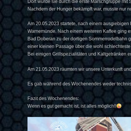
Dort wurde sie durch die erste Marschgruppe mit 
Nachdem der Hunger bekämpft war, musste nur noc
Am 20.05.2023 startete, nach einem ausgiebigen 
Warnemünde. Nach einem weiteren Kaffee ging es
Bad Doberan zu der dortigen Sommerrodelbahn gef
einer kleinen Passage über die wohl schlechtest
Bei einigen Grillspezialitäten und Kaltgetränken e
Am 21.05.2023 räumten wir unsere Unterkunft und v
Es gab während des Wochenendes weder technisc
Fazit des Wochenendes:
Wenn es gut gemacht ist, ist alles möglich!!