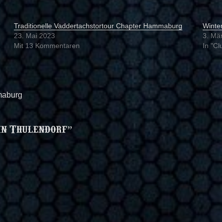
Traditionelle Vaddertachstortour Chapter Hammaburg
Winte
23. Mai 2023
3. Mä
Mit 13 Kommentaren
In "Cl
maburg
in Thulendorf”