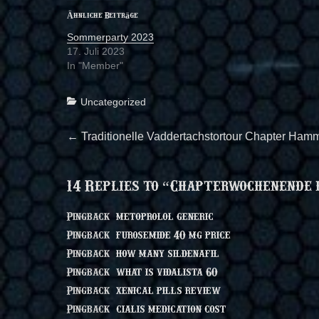
Ähnliche Beiträge
Sommerparty 2023
17. Juli 2023
In "Member"
Categories
Uncategorized
Beitragsnavigation
Previous
←
Traditionelle Vaddertachstortour Chapter Ham
post:
14 Replies to “Chapterwochenende 
Pingback:
metoprolol generic
Pingback:
furosemide 40 mg price
Pingback:
how many sildenafil
Pingback:
what is vidalista 60
Pingback:
xenical pills review
Pingback:
cialis medication cost